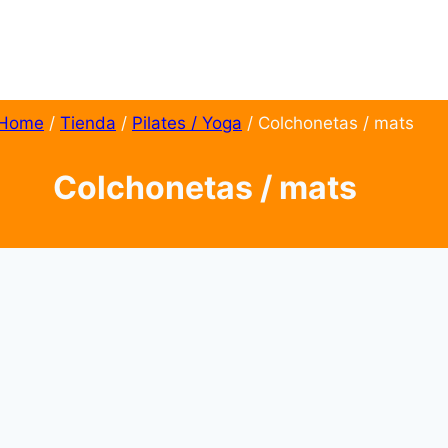
Home
/
Tienda
/
Pilates / Yoga
/
Colchonetas / mats
Colchonetas / mats