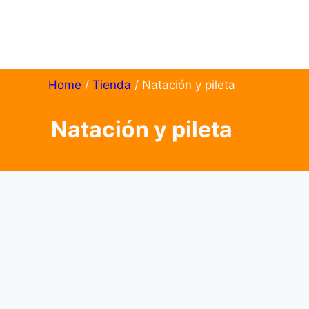
Home
/
Tienda
/
Natación y pileta
Natación y pileta