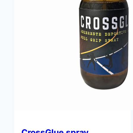
CrossGlue spray