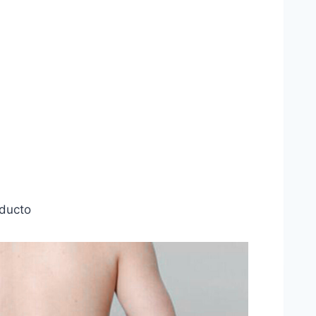
oducto