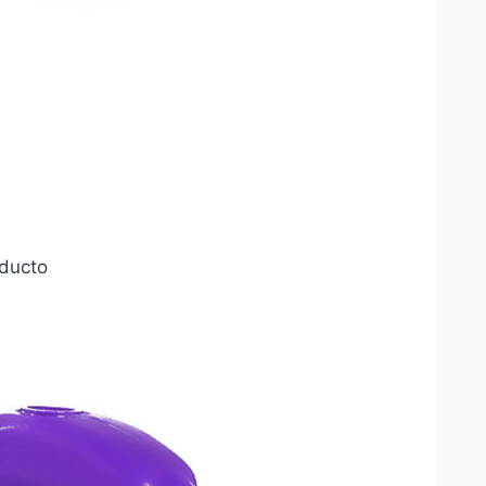
oducto