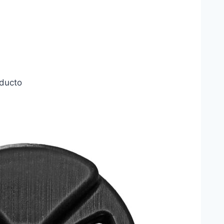
oducto