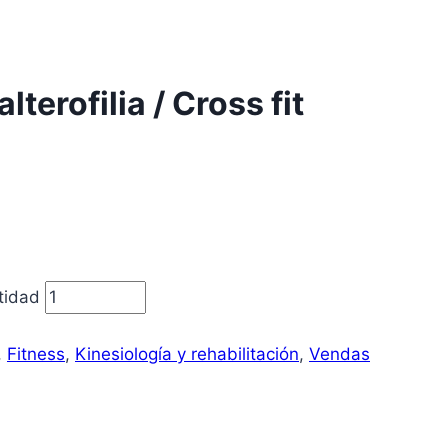
terofilia / Cross fit
ntidad
,
Fitness
,
Kinesiología y rehabilitación
,
Vendas